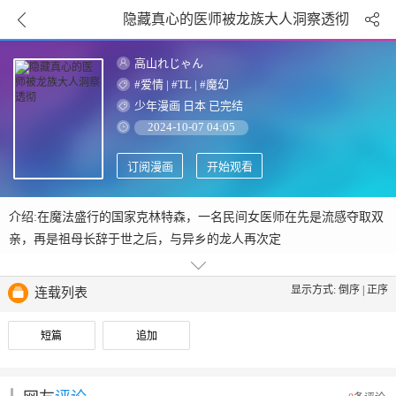
隐藏真心的医师被龙族大人洞察透彻
高山れじゃん
#爱情
|
#TL
|
#魔幻
少年漫画
日本
已完结
2024-10-07 04:05
订阅漫画
开始观看
介绍:在魔法盛行的国家克林特森，一名民间女医师在先是流感夺取双
亲，再是祖母长辞于世之后，与异乡的龙人再次定
显示方式:
倒序
|
正序
连载列表
短篇
追加