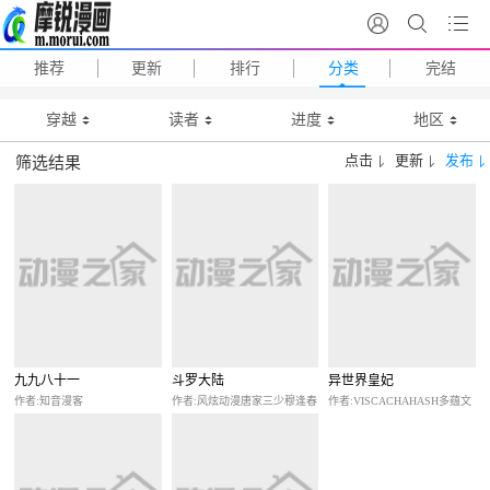
推荐
更新
排行
分类
完结
穿越
读者
进度
地区
点击
更新
发布
筛选结果
九九八十一
斗罗大陆
异世界皇妃
作者:知音漫客
作者:风炫动漫唐家三少穆逢春
作者:VISCACHAHASH多蕴文
化