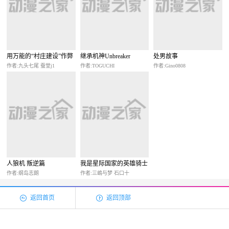
用万能的“村庄建设”作弊
继承机神Unbreaker
处男故事
技能过上轻松自在的慢生
作者:九头七尾 蚕堂j1
作者:TOGUCHI
作者:Gino0808
活 ~是村子又如何？~
人狼机 叛逆篇
我是星际国家的英雄骑士
作者:纲岛志朗
作者:三嶋与梦 石口十
返回首页
返回顶部