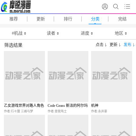
推荐
更新
排行
分类
完结
#机战
读者
进度
地区
点击
更新
发布
筛选结果
乙女游戏世界对路人角色
Code Geass 新洁的阿尔玛
机神
很不友好共和国篇
利亚
作者:行々狸 三嶋与梦
作者:曾我笃士
作者:永井豪