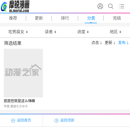
推荐
更新
排行
分类
完结
宅男腐女
读者
进度
地区
点击
更新
发布
筛选结果
屁屁控就是这么嗨嘛
作者:紫妲たかゆき
返回首页
返回顶部