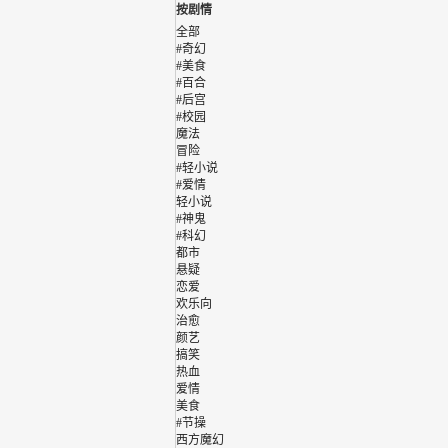
按剧情
全部
#奇幻
#美食
#百合
#后宫
#校园
魔法
冒险
#轻小说
#爱情
轻小说
#神鬼
#科幻
都市
悬疑
恋爱
欢乐向
治愈
颜艺
搞笑
热血
爱情
美食
#节操
西方魔幻