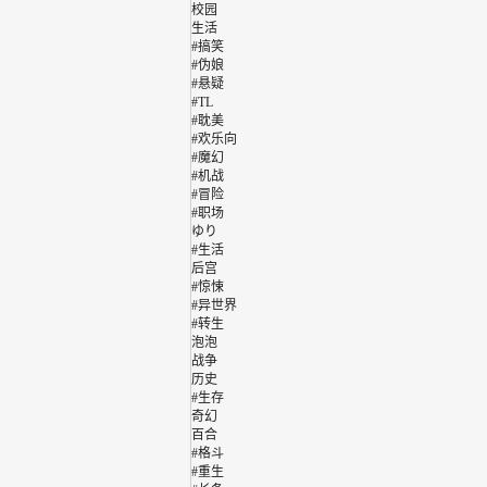
校园
生活
#搞笑
#伪娘
#悬疑
#TL
#耽美
#欢乐向
#魔幻
#机战
#冒险
#职场
ゆり
#生活
后宫
#惊悚
#异世界
#转生
泡泡
战争
历史
#生存
奇幻
百合
#格斗
#重生