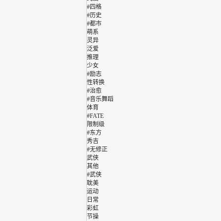
#四格
#历史
#都市
萌系
灵异
泛爱
推理
少女
#励志
性转换
#治愈
#音乐舞蹈
体育
#FATE
限制级
#东方
秀吉
#无修正
武侠
其他
#武侠
耽美
运动
日常
彩虹
节操