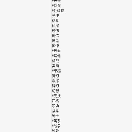
#长条
#侦探
#性转换
竞技
格斗
侦探
恐怖
剧情
神鬼
惊悚
#热血
#其他
机战
卖肉
#穿越
魔幻
震撼
科幻
幻想
#竞技
四格
职场
战斗
绅士
#萌系
#战争
纯爱