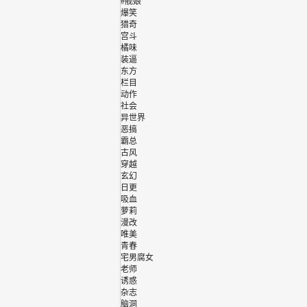
#舰娘
爆笑
猎奇
宫斗
橘味
装逼
东方
栏目
动作
社会
异世界
恶搞
霸总
古风
穿越
玄幻
日更
吸血
萝莉
漫改
唯美
青春
宅男腐女
老师
诱惑
杂志
脑洞