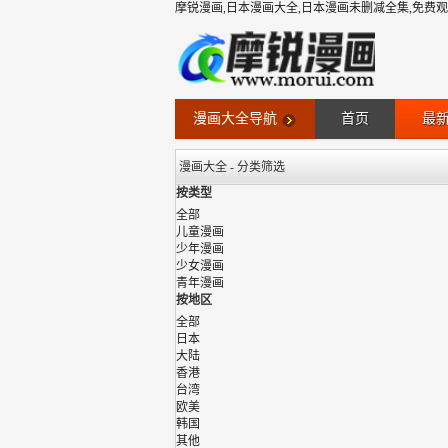
摩锐漫画,日本漫画大全,日本漫画未删减全集,免费
漫画大全导航
首页
最
漫画大全 - 分类筛选
按类型
重新筛选
全部
儿童漫画
#音乐舞蹈
少年漫画
少女漫画
青年漫画
按地区
全部
日本
大陆
香港
台湾
欧美
韩国
其他