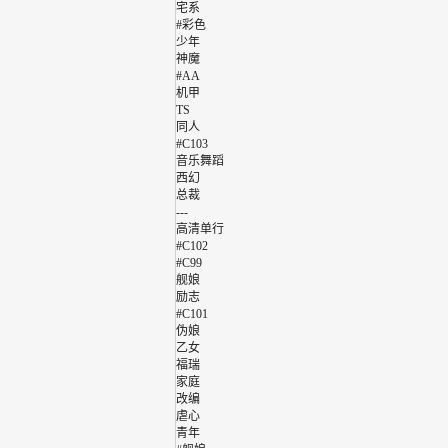
宅系
#彩色
少年
神魔
#AA
机甲
TS
同人
#C103
音乐舞蹈
西幻
总裁
---
高清单行
#C102
#C99
舰娘
励志
#C101
伪娘
乙女
福瑞
家庭
改编
虐心
青年