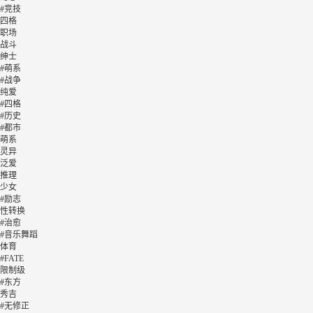
#竞技
四格
职场
战斗
绅士
#萌系
#战争
纯爱
#四格
#历史
#都市
萌系
灵异
泛爱
推理
少女
#励志
性转换
#治愈
#音乐舞蹈
体育
#FATE
限制级
#东方
秀吉
#无修正