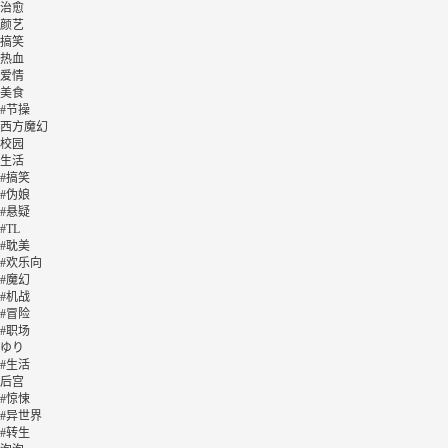
治愈
颜艺
搞笑
热血
爱情
美食
#节操
西方魔幻
校园
生活
#搞笑
#伪娘
#悬疑
#TL
#耽美
#欢乐向
#魔幻
#机战
#冒险
#职场
ゆり
#生活
后宫
#惊悚
#异世界
#转生