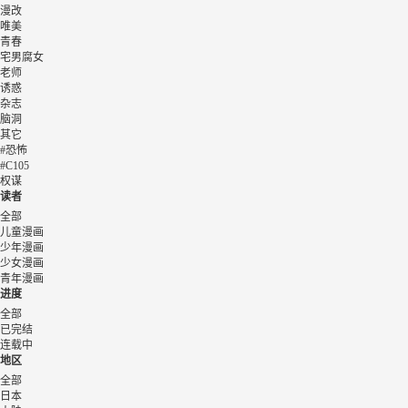
漫改
唯美
青春
宅男腐女
老师
诱惑
杂志
脑洞
其它
#恐怖
#C105
权谋
读者
全部
儿童漫画
少年漫画
少女漫画
青年漫画
进度
全部
已完结
连载中
地区
全部
日本