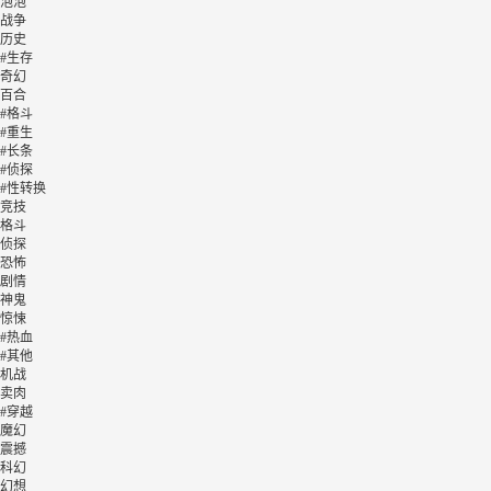
泡泡
战争
历史
#生存
奇幻
百合
#格斗
#重生
#长条
#侦探
#性转换
竞技
格斗
侦探
恐怖
剧情
神鬼
惊悚
#热血
#其他
机战
卖肉
#穿越
魔幻
震撼
科幻
幻想