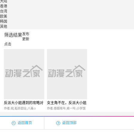
大陆
香港
台湾
欧美
韩国
其他
发布
筛选结果
更新
点击
反派大小姐遇到的攻略对
女主角不在，反派大小姐
象各个都太有问题了
毁弃婚约和犬系随从一起
作者:宛,稻井田壮,八美✩
作者:慈朗有叶,柊一叶,小学馆
@comic
逃亡
汪,tobooks
返回首页
返回顶部