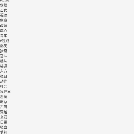
#C101
伪娘
乙女
福瑞
家庭
改编
虐心
青年
#舰娘
爆笑
猎奇
宫斗
橘味
装逼
东方
栏目
动作
社会
异世界
恶搞
霸总
古风
穿越
玄幻
日更
吸血
萝莉