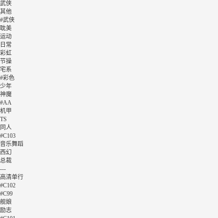
武侠
其他
#武侠
耽美
运动
日常
彩虹
节操
宅系
#彩色
少年
神魔
#AA
机甲
TS
同人
#C103
音乐舞蹈
西幻
总裁
---
高清单行
#C102
#C99
舰娘
励志