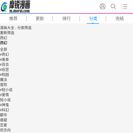
推荐
更新
排行
分类
完结
漫画大全 - 分类筛选
重新筛选
西幻
西幻
全部
#奇幻
#美食
#百合
#后宫
#校园
魔法
冒险
#轻小说
#爱情
轻小说
#神鬼
#科幻
都市
悬疑
恋爱
欢乐向