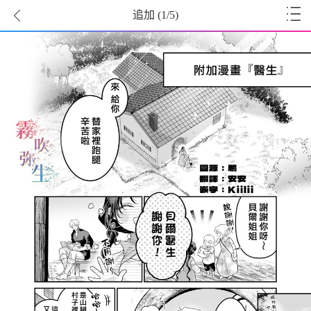
追加
(
1
/5)