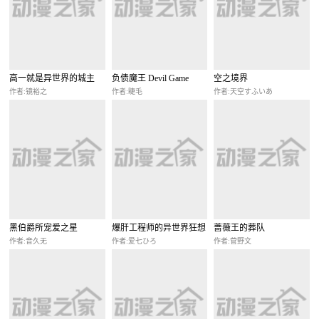
高一就是异世界的城主
负债魔王 Devil Game
空之境界
作者:镜裕之
作者:睫毛
作者:天空すふいあ
黑伯爵所宠爱之星
爆肝工程师的异世界狂想
蔷薇王的葬队
曲Ex：亚里沙王女的异世
作者:音久无
作者:爱七ひろ
作者:菅野文
界奋斗记