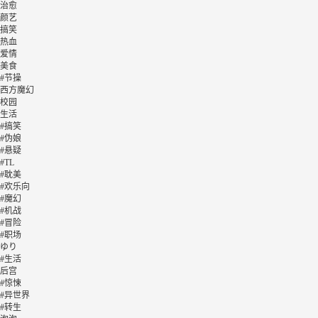
治愈
颜艺
搞笑
热血
爱情
美食
#节操
西方魔幻
校园
生活
#搞笑
#伪娘
#悬疑
#TL
#耽美
#欢乐向
#魔幻
#机战
#冒险
#职场
ゆり
#生活
后宫
#惊悚
#异世界
#转生