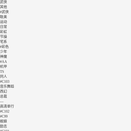
武侠
其他
#武侠
耽美
运动
日常
彩虹
节操
宅系
#彩色
少年
神魔
#AA
机甲
TS
同人
#C103
音乐舞蹈
西幻
总裁
---
高清单行
#C102
#C99
舰娘
励志