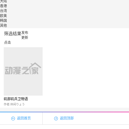
大陆
香港
台湾
欧美
韩国
其他
发布
筛选结果
更新
点击
矶部矶兵卫物语
作者:仲间りょう
返回首页
返回顶部