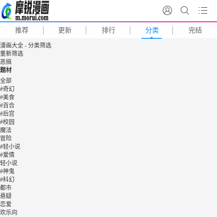
推荐
更新
排行
分类
完结
漫画大全 - 分类筛选
重新筛选
恶搞
题材
全部
#奇幻
#美食
#百合
#后宫
#校园
魔法
冒险
#轻小说
#爱情
轻小说
#神鬼
#科幻
都市
悬疑
恋爱
欢乐向