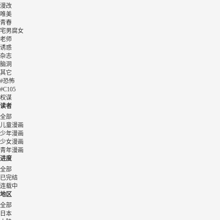
漫改
唯美
青春
宅男腐女
老师
诱惑
杂志
脑洞
其它
#恐怖
#C105
权谋
读者
全部
儿童漫画
少年漫画
少女漫画
青年漫画
进度
全部
已完结
连载中
地区
全部
日本