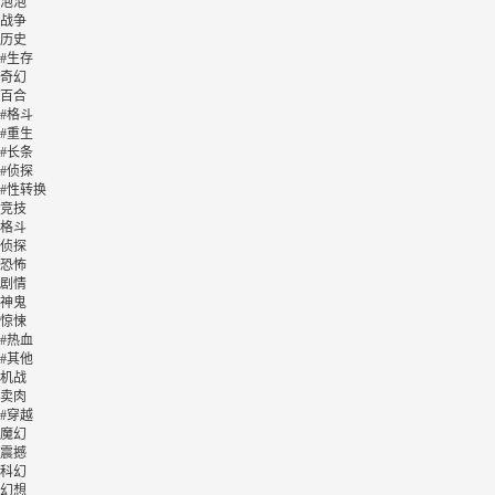
泡泡
战争
历史
#生存
奇幻
百合
#格斗
#重生
#长条
#侦探
#性转换
竞技
格斗
侦探
恐怖
剧情
神鬼
惊悚
#热血
#其他
机战
卖肉
#穿越
魔幻
震撼
科幻
幻想