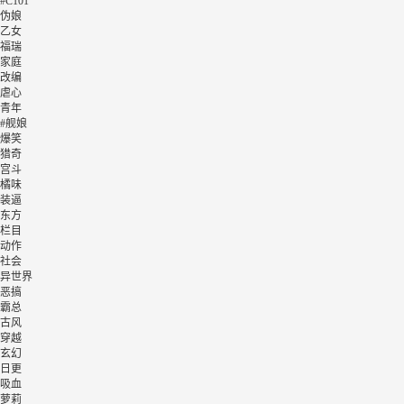
#C101
伪娘
乙女
福瑞
家庭
改编
虐心
青年
#舰娘
爆笑
猎奇
宫斗
橘味
装逼
东方
栏目
动作
社会
异世界
恶搞
霸总
古风
穿越
玄幻
日更
吸血
萝莉