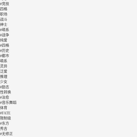
#竞技
四格
职场
战斗
绅士
#萌系
#战争
纯爱
#四格
#历史
#都市
萌系
灵异
泛爱
推理
少女
#励志
性转换
#治愈
#音乐舞蹈
体育
#FATE
限制级
#东方
秀吉
#无修正