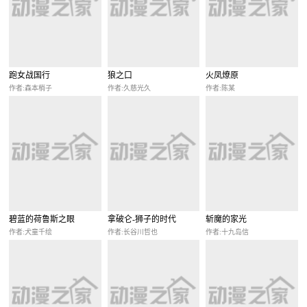
跑女战国行
狼之口
火凤燎原
作者:森本梢子
作者:久慈光久
作者:陈某
碧蓝的荷鲁斯之眼
拿破仑-狮子的时代
斩魔的家光
作者:犬童千绘
作者:长谷川哲也
作者:十九岛信