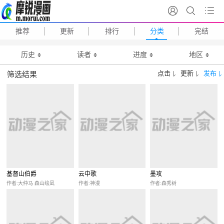
推荐
更新
排行
分类
完结
历史
读者
进度
地区
点击
更新
发布
筛选结果
基督山伯爵
云中歌
墨攻
作者:大仲马 森山绘凪
作者:神漫
作者:森秀树