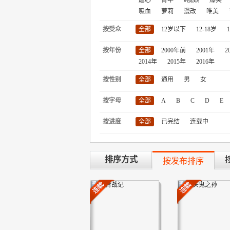
虐心
青年
#舰娘
爆笑
吸血
萝莉
漫改
唯美
按受众
全部
12岁以下
12-18岁
按年份
全部
2000年前
2001年
2
2014年
2015年
2016年
按性别
全部
通用
男
女
按字母
全部
A
B
C
D
E
按进度
全部
已完结
连载中
排序方式
按发布排序