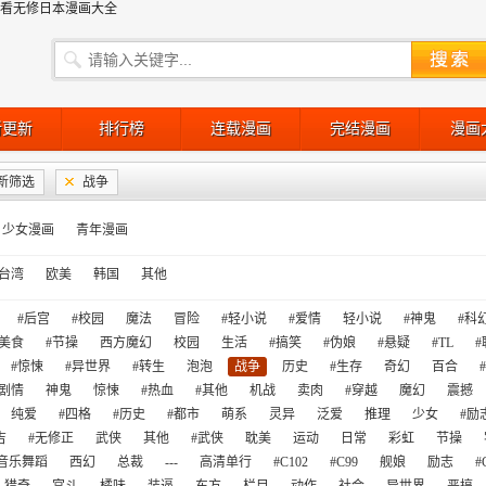
观看无修日本漫画大全
新更新
排行榜
连载漫画
完结漫画
漫画
新筛选
战争
少女漫画
青年漫画
台湾
欧美
韩国
其他
#后宫
#校园
魔法
冒险
#轻小说
#爱情
轻小说
#神鬼
#科
美食
#节操
西方魔幻
校园
生活
#搞笑
#伪娘
#悬疑
#TL
#
#惊悚
#异世界
#转生
泡泡
战争
历史
#生存
奇幻
百合
剧情
神鬼
惊悚
#热血
#其他
机战
卖肉
#穿越
魔幻
震撼
纯爱
#四格
#历史
#都市
萌系
灵异
泛爱
推理
少女
#励
吉
#无修正
武侠
其他
#武侠
耽美
运动
日常
彩虹
节操
音乐舞蹈
西幻
总裁
---
高清单行
#C102
#C99
舰娘
励志
#