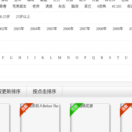
猎奇
宫斗
橘味
装逼
东方
栏目
动作
社会
异世界
恶搞
青春
宅男腐女
老师
诱惑
杂志
脑洞
其它
#恐怖
#C105
权
18-25岁
25岁以上
002年
2003年
2004年
2005年
2006年
2007年
2008年
2009年
2
F
G
H
I
J
K
L
M
N
O
P
Q
R
S
T
U
按更新排序
按点击排序