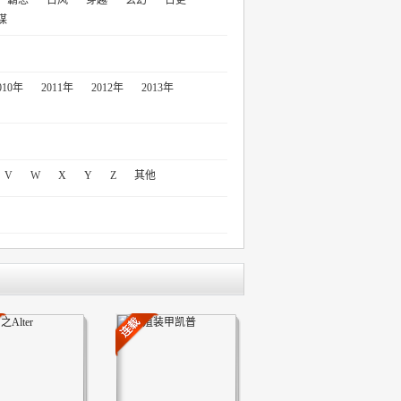
霸总
古风
穿越
玄幻
日更
谋
010年
2011年
2012年
2013年
V
W
X
Y
Z
其他