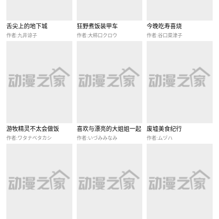
舌尖上的地下城
狂野煮饭装甲车
今晚吃寿喜烧
作者:九井谅子
作者:大柿口クロウ
作者:谷口菜津子
游牧精灵不太会做饭
喜欢与漂亮的大姐姐一起
废墟美食纪行
喝酒吗？
作者:ワタナベタカシ
作者:いづみみなみ
作者:ムヅハ