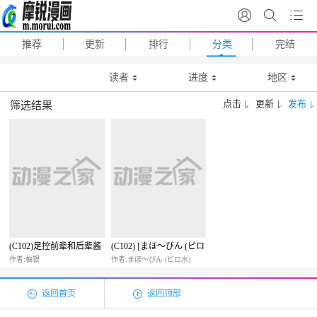
推荐
更新
排行
分类
完结
读者
进度
地区
点击
更新
发布
筛选结果
(C102)足控前辈和后辈酱
(C102) [まほ～びん (ピロ
水)] はにかみ彼女6 (オリ
作者:柚银
作者:まほ～びん (ピロ水)
ジナル)
返回首页
返回顶部