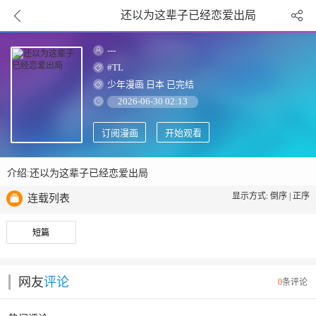
还以为这辈子已经恋爱出局
---
#TL
少年漫画
日本
已完结
2026-06-30 02:13
订阅漫画
开始观看
介绍:还以为这辈子已经恋爱出局
显示方式:
倒序
|
正序
连载列表
短篇
网友
评论
0
条评论