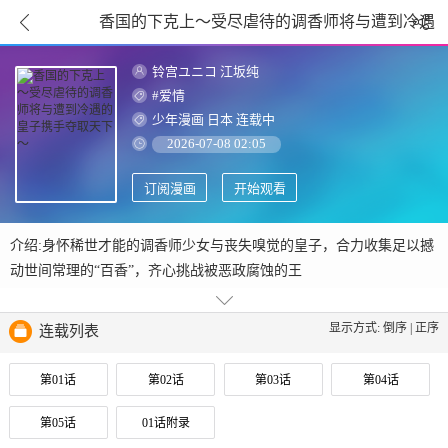
香国的下克上〜受尽虐待的调香师将与遭到冷遇
的皇子携手夺取天下〜
铃宫ユニコ 江坂纯
#爱情
少年漫画
日本
连载中
2026-07-08 02:05
订阅漫画
开始观看
介绍:身怀稀世才能的调香师少女与丧失嗅觉的皇子，合力收集足以撼
动世间常理的“百香”，齐心挑战被恶政腐蚀的王
显示方式:
倒序
|
正序
连载列表
第01话
第02话
第03话
第04话
第05话
01话附录