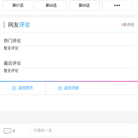
•••
第07话
第08话
第09话
第10话
第11话
第12话
第13话
第14话
网友
评论
0
条评论
第15话
第16话
第17话
第18话
热门评论
第19话
第20话
第21话
第22话
暂无评论
第23话
第24话
第25话
第26话
最近评论
暂无评论
第27话
第28话
第29话
第30话
第31话
第32话
第33话
最终话
返回首页
返回顶部
吐槽来一发...
0