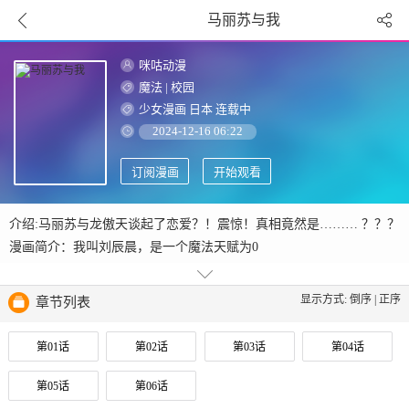
马丽苏与我
咪咕动漫
魔法
|
校园
少女漫画
日本
连载中
2024-12-16 06:22
订阅漫画
开始观看
介绍:马丽苏与龙傲天谈起了恋爱？！震惊！真相竟然是……… ？？？
漫画简介：我叫刘辰晨，是一个魔法天赋为0
显示方式:
倒序
|
正序
章节列表
第01话
第02话
第03话
第04话
第05话
第06话