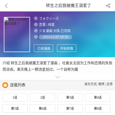
转生之后我被魔王溺爱了
フォクシーズ
恋爱
|
纯爱
少女漫画
大陆
已完结
2024-12-07 18:56
订阅漫画
开始观看
介绍:转生之后我被魔王溺爱了漫画 ，社畜女主因为工作和恋情的失败
而沮丧。某天晚上一颗流星划过，一个自称为魔
显示方式:
倒序
|
正序
连载列表
1话
2话
第3话
第4话
第5话
第6话
第7话
第8话