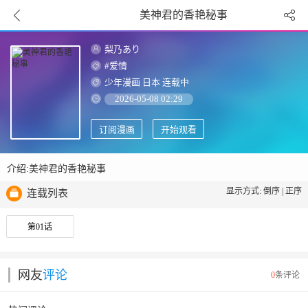
美神君的香艳秘事
梨乃あり
#爱情
少年漫画
日本
连载中
2026-05-08 02:29
订阅漫画
开始观看
介绍:美神君的香艳秘事
显示方式:
倒序
|
正序
连载列表
第01话
网友
评论
0
条评论