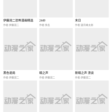
伊藤润二恐怖漫画精选
2449
末日
作者:伊藤润二
作者:佚名
作者:望月峰太郎
黑色诡局
暗之声
新暗之声 溃谈
作者:伊藤润二
作者:伊藤润二
作者:伊藤润二