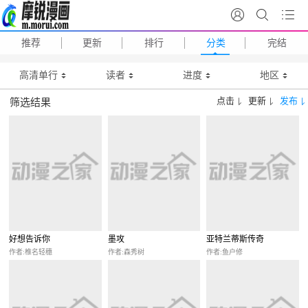
推荐
更新
排行
分类
完结
高清单行
读者
进度
地区
点击
更新
发布
筛选结果
好想告诉你
墨攻
亚特兰蒂斯传奇
作者:椎名轻穗
作者:森秀树
作者:鱼户修