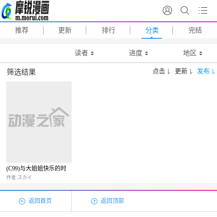
推荐
更新
排行
分类
完结
读者
进度
地区
点击
更新
发布
筛选结果
(C99)与大姐姐快乐的时
光
作者:スカイ
返回首页
返回顶部