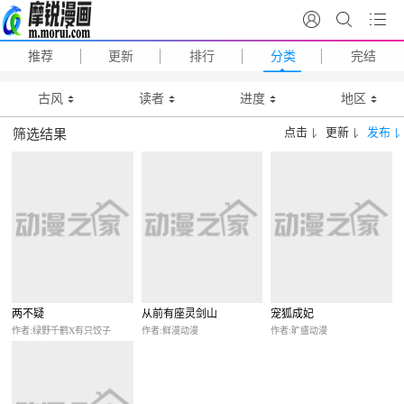
推荐
更新
排行
分类
完结
古风
读者
进度
地区
点击
更新
发布
筛选结果
两不疑
从前有座灵剑山
宠狐成妃
作者:绿野千鹤X有只饺子
作者:鲜漫动漫
作者:旷盛动漫