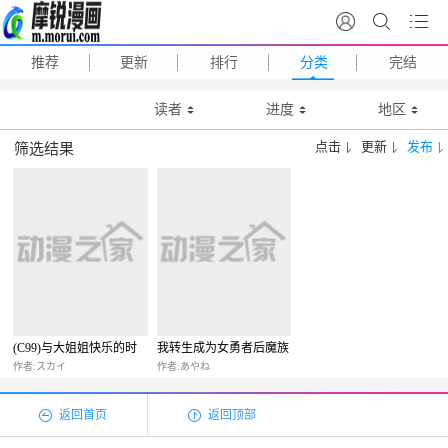
推荐
更新
排行
分类
完结
读者
进度
地区
点击
更新
发布
筛选结果
(C99)与大姐姐快乐的时
我转生成为女勇者后魔族
光
的妻子居然有5人
作者:スカイ
作者:あやね
返回首页
返回顶部