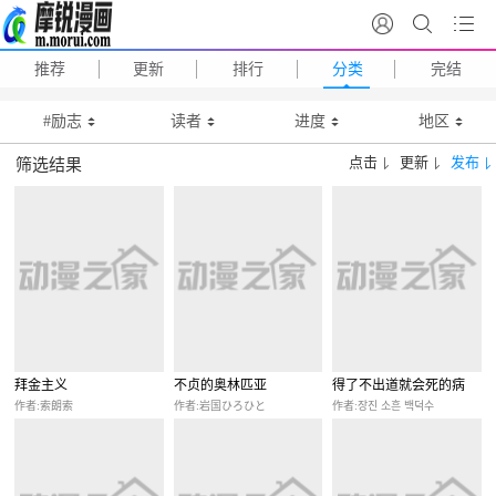
推荐
更新
排行
分类
完结
#励志
读者
进度
地区
点击
更新
发布
筛选结果
拜金主义
不贞的奥林匹亚
得了不出道就会死的病
作者:索朗索
作者:岩国ひろひと
作者:장진 소흔 백덕수