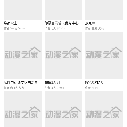
祭品公主
你愿意发誓以我为中心
顶点!!!
吗？
作者:Jeong.Ochan
作者:若月ジュン
作者:生麦 犬纯
咖啡与针线交织的爱恋
超偶3人组
POLE STAR
作者:卯花りりか
作者:まりお金田
作者:NON