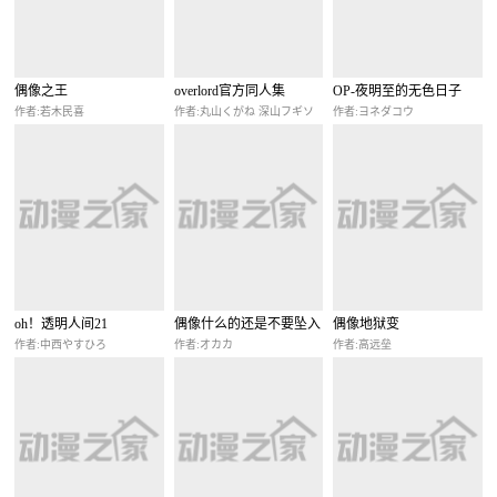
偶像之王
overlord官方同人集
OP-夜明至的无色日子
作者:若木民喜
作者:丸山くがね 深山フギソ
作者:ヨネダコウ
oh！透明人间21
偶像什么的还是不要坠入
偶像地狱变
爱河好了
作者:中西やすひろ
作者:オカカ
作者:高远垒