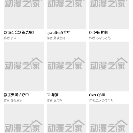
欧派百合短篇选集2
oparadise诊疗中
Oh好困扰啊
作者:多人
作者:藤坂空树
作者:みなもと悠
欧派天国诊疗中
OL与猫
Over QMR
作者:藤坂空树
作者:嵩乃朔
作者:ユメのオワリ