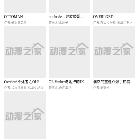
OTTOMAN
out bride—异族婚姻—
OVERLORD
作者:金沢真之介
作者:月永远子
作者:丸山くがね,深山フギン
Overlord不死者之OH！
OL Vtuber与她推的JK
偶然的重逢点燃了热情
作者:じゅうあみ 丸山くがね
作者:しのぎあさ
作者:夏野汐