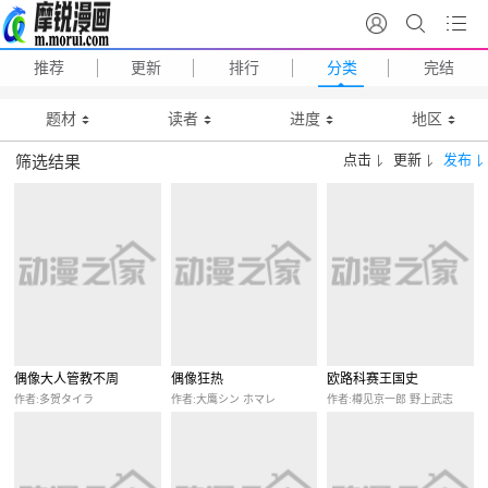
推荐
更新
排行
分类
完结
题材
读者
进度
地区
点击
更新
发布
筛选结果
偶像大人管教不周
偶像狂热
欧路科赛王国史
作者:多贺タイラ
作者:大鹰シン ホマレ
作者:樽见京一郎 野上武志