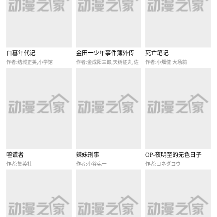
白暮年代记
金田一少年事件簿外传
死亡笔记
犯人们的事件簿
作者:结城正美,小学馆
作者:金成阳三郎,天树征丸,佐
作者:小畑健 大场鸫
藤文也,船津绅平,讲谈社
噬谎者
辣妹刑事
OP-夜明至的无色日子
作者:集英社
作者:小谷宪一
作者:ヨネダコウ