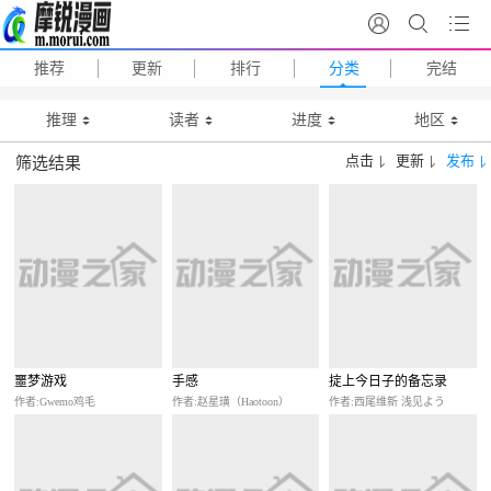
推荐
更新
排行
分类
完结
推理
读者
进度
地区
点击
更新
发布
筛选结果
噩梦游戏
手感
掟上今日子的备忘录
作者:Gwemo鸡毛
作者:赵星璜（Haotoon）
作者:西尾维新 浅见よう