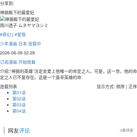
分享到:
神狼殿下的最爱妃
雨川透子 ムネヤマヨシミ
#奇幻
|
#爱情
少年漫画
日本
连载中
2026-06-06 02:28
订阅漫画
开始观看
介绍:“神狼的英雄”注定会爱上他唯一的命定之人。可是，这一世，他的命
定之人已不复存在。这是一个虽非英雄的命
连载列表
显示方式:
倒序
|
正序
第01话
第02话
第03话
第04话
网友
评论
0
条评论