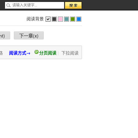
阅读背景
色
灰
红
蓝
绿
蓝
ht
)
下一章(
x
)
路
阅读方式→
分页阅读
|
下拉阅读