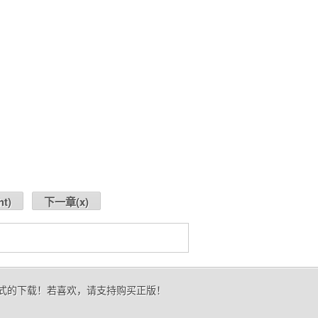
ht
)
下一章(
x
)
形式的下载！若喜欢，请支持购买正版！