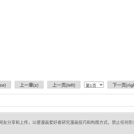
ce
)
上一章(
z
)
上一页(
left
)
下一页(
rig
 来自网友分享和上传，以便漫画爱好者研究漫画技巧和构图方式，禁止任何