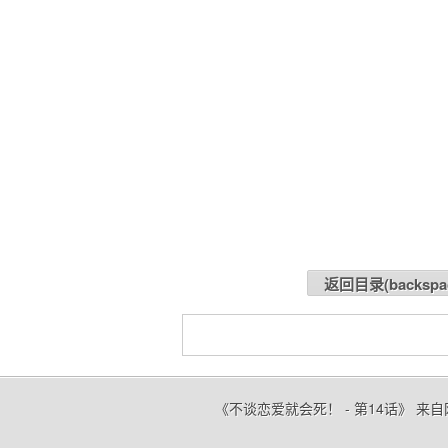
返回目录(
backspa
《不谈恋爱就会死！ - 第14话》