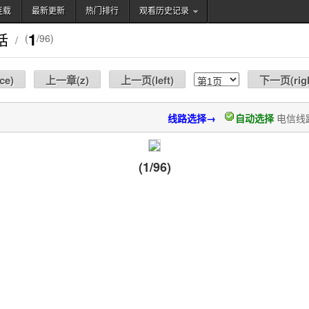
连载
最新更新
热门排行
观看历史记录
搜索
1
话
(
/96)
/
ce
)
上一章(
z
)
上一页(
left
)
下一页(
rig
线路选择→
自动选择
电信线
(1/96)