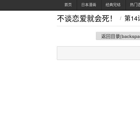
首页
日本漫画
经典完结
热门
不谈恋爱就会死！
第14
/
返回目录(
backspa