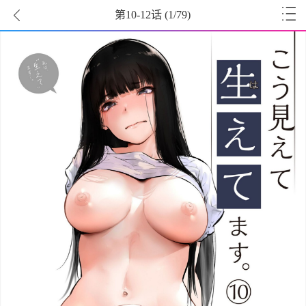
第10-12话
(
1
/79)