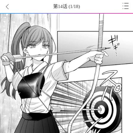
第14话
(
1
/18)