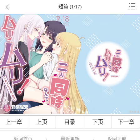
短篇
(
1
/17)
上一章
上页
目录
下页
下一章
返回首页
最近更新
返回顶部
/
/