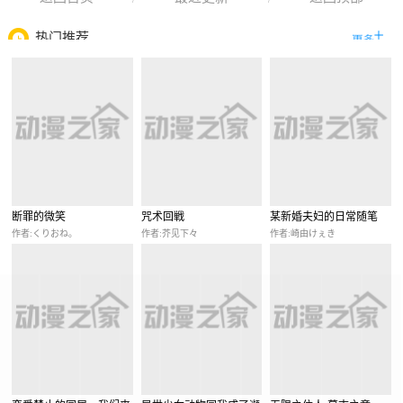
热门推荐
断罪的微笑
咒术回戦
某新婚夫妇的日常随笔
作者:くりおね。
作者:芥见下々
作者:崎由けぇき