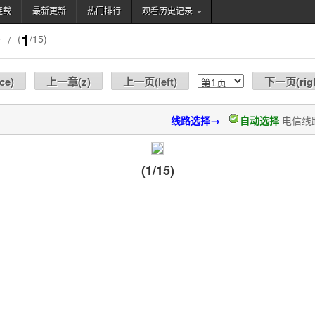
连载
最新更新
热门排行
观看历史记录
搜索
1
话
(
/15)
/
ce
)
上一章(
z
)
上一页(
left
)
下一页(
rig
线路选择→
自动选择
电信线
(1/15)