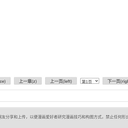
ce
)
上一章(
z
)
上一页(
left
)
下一页(
rig
来自网友分享和上传，以便漫画爱好者研究漫画技巧和构图方式，禁止任何