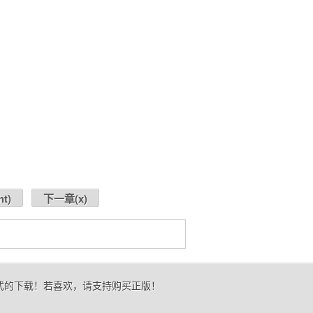
ht
)
下一章(
x
)
形式的下载！若喜欢，请支持购买正版！