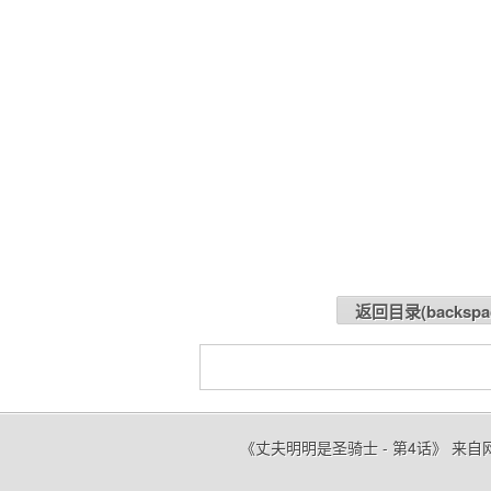
返回目录(
backspa
《丈夫明明是圣骑士 - 第4话》 