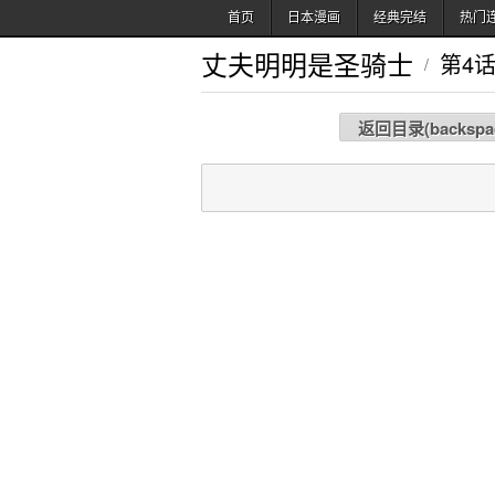
首页
日本漫画
经典完结
热门
丈夫明明是圣骑士
第4
/
返回目录(
backspa