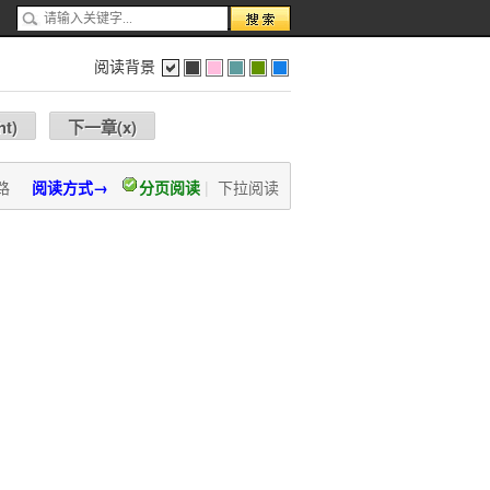
阅读背景
色
灰
红
蓝
绿
蓝
ht
)
下一章(
x
)
路
阅读方式→
分页阅读
|
下拉阅读