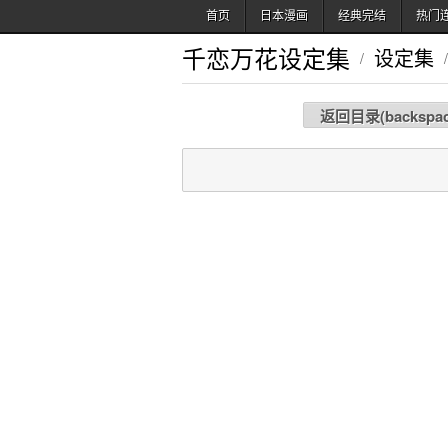
首页
日本漫画
经典完结
热门
千恋万花设定集
设定集
/
/
返回目录(
backspa