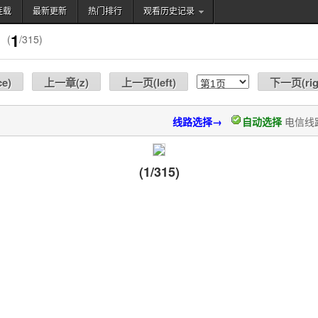
连载
最新更新
热门排行
观看历史记录
搜索
1
(
/315)
ce
)
上一章(
z
)
上一页(
left
)
下一页(
ri
线路选择→
自动选择
电信线
(1/315)