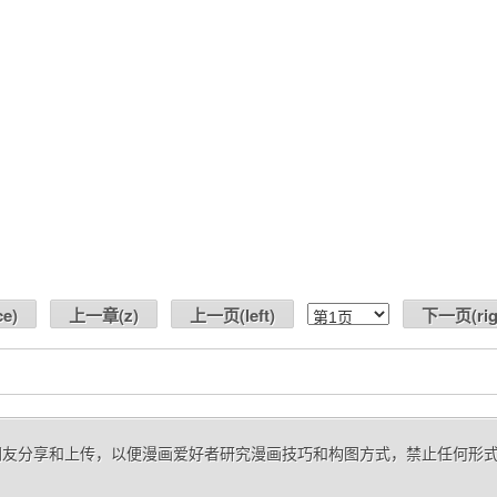
ce
)
上一章(
z
)
上一页(
left
)
下一页(
ri
来自网友分享和上传，以便漫画爱好者研究漫画技巧和构图方式，禁止任何形