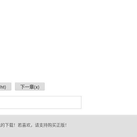
ght
)
下一章(
x
)
式的下载！若喜欢，请支持购买正版！