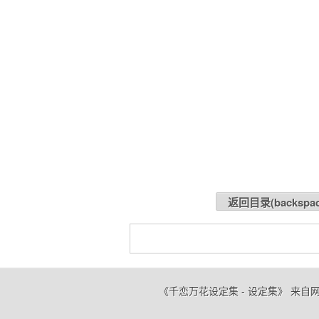
返回目录(
backspa
《千恋万花设定集 - 设定集》 