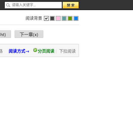
阅读背景
色
灰
红
蓝
绿
蓝
ght
)
下一章(
x
)
路
阅读方式→
分页阅读
|
下拉阅读