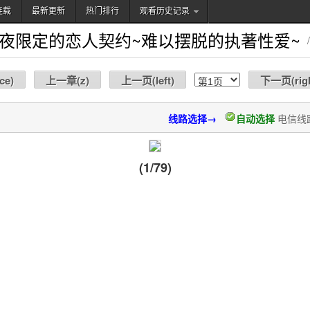
连载
最新更新
热门排行
观看历史记录
搜索
夜限定的恋人契约~难以摆脱的执著性爱~
/
ce
)
上一章(
z
)
上一页(
left
)
下一页(
rig
线路选择→
自动选择
电信线
(1/79)