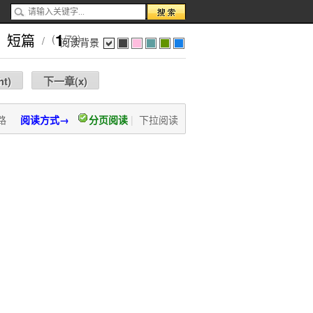
1
短篇
(
/79)
/
阅读背景
色
灰
红
蓝
绿
蓝
ht
)
下一章(
x
)
路
阅读方式→
分页阅读
|
下拉阅读