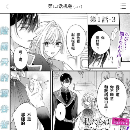
第1.3话机翻
(
1
/7)