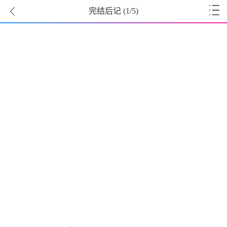
完结后记
(
1
/5)