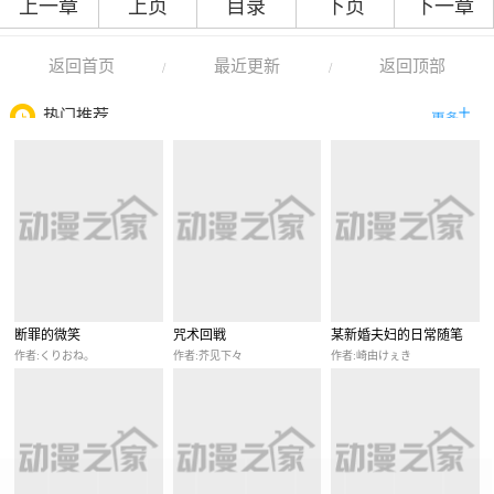
上一章
上页
目录
下页
下一章
返回首页
最近更新
返回顶部
/
/
热门推荐
断罪的微笑
咒术回戦
某新婚夫妇的日常随笔
作者:くりおね。
作者:芥见下々
作者:崎由けぇき