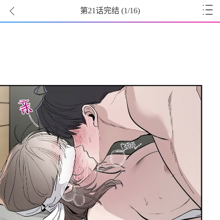
第21话完结
(
1
/16)