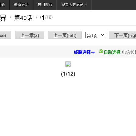
连载
最新更新
热门排行
观看历史记录
搜索
界
1
第40话
(
/12)
/
/
ce
)
上一章(
z
)
上一页(
left
)
下一页(
rig
线路选择→
自动选择
电信线
(1/12)