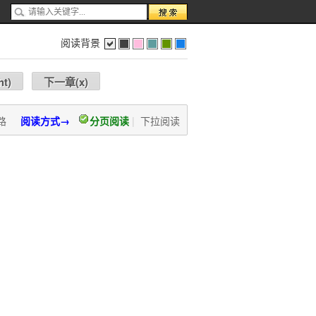
阅读背景
色
灰
红
蓝
绿
蓝
ht
)
下一章(
x
)
路
阅读方式→
分页阅读
|
下拉阅读