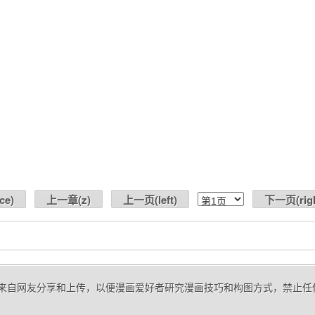
ce
)
上一章(
z
)
上一页(
left
)
下一页(
rig
话》 来自网友分享和上传，以便漫画爱好者研究漫画技巧和构图方式，禁止