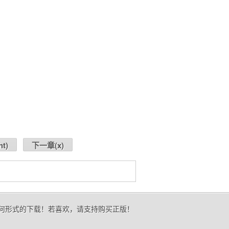
ht
)
下一章(
x
)
任何形式的下载！若喜欢，请支持购买正版！