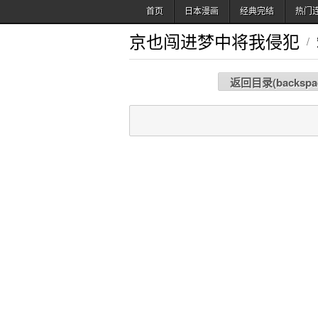
首页
日本漫画
经典完结
热门
京也闯进梦中将我侵犯
/
返回目录(
backspa