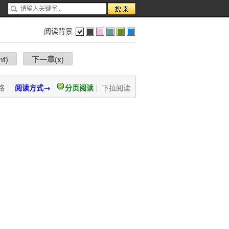
阅读背景
色
灰
红
蓝
绿
蓝
ht
)
下一章(
x
)
路
阅读方式→
分页阅读
|
下拉阅读