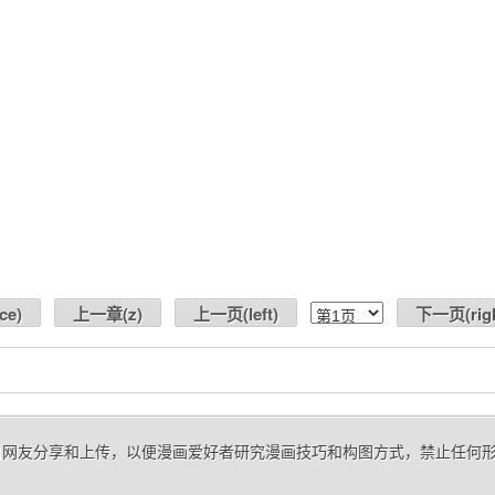
ce
)
上一章(
z
)
上一页(
left
)
下一页(
rig
 来自网友分享和上传，以便漫画爱好者研究漫画技巧和构图方式，禁止任何