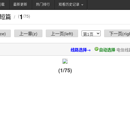
连载
最新更新
热门排行
观看历史记录
搜索
1
短篇
(
/75)
/
ce
)
上一章(
z
)
上一页(
left
)
下一页(
rig
线路选择→
自动选择
电信线
(1/75)