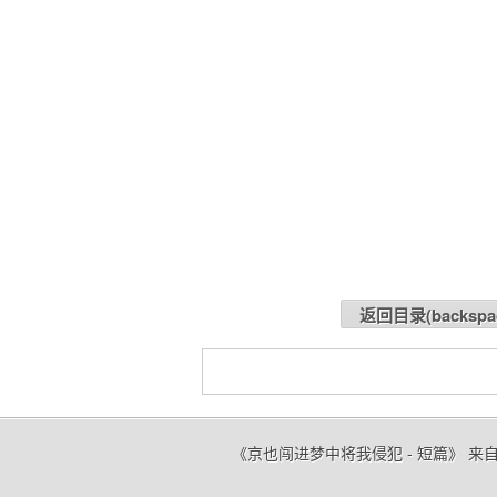
返回目录(
backspa
《京也闯进梦中将我侵犯 - 短篇》