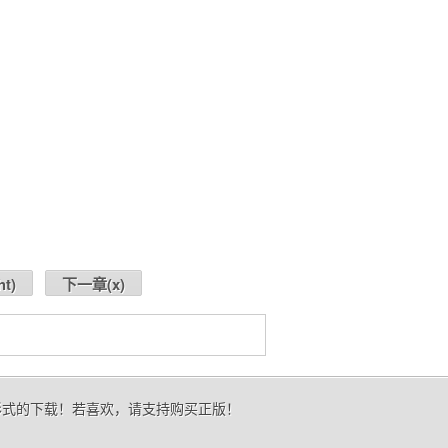
ht
)
下一章(
x
)
形式的下载！若喜欢，请支持购买正版！