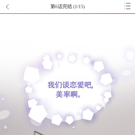
第6话完结
(
1
/15)