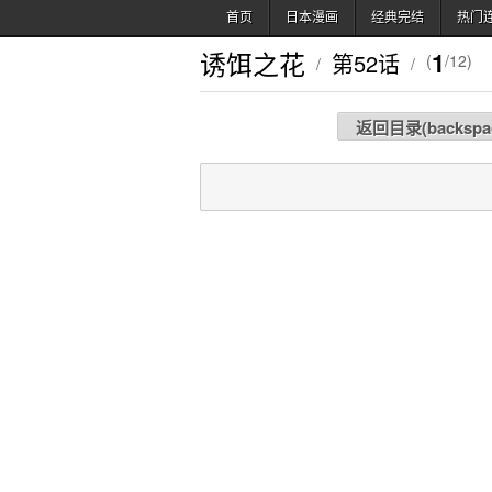
首页
日本漫画
经典完结
热门
诱饵之花
1
第52话
(
/12)
/
/
返回目录(
backspa