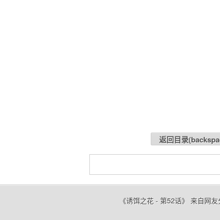
返回目录(
backspa
《诱饵之花 - 第52话》 来