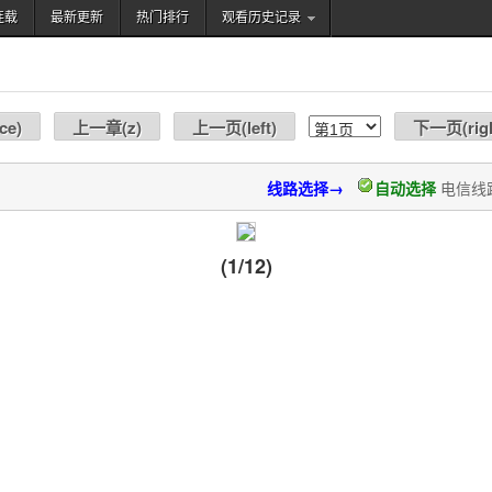
连载
最新更新
热门排行
观看历史记录
搜索
ce
)
上一章(
z
)
上一页(
left
)
下一页(
rig
线路选择→
自动选择
电信线
(1/12)