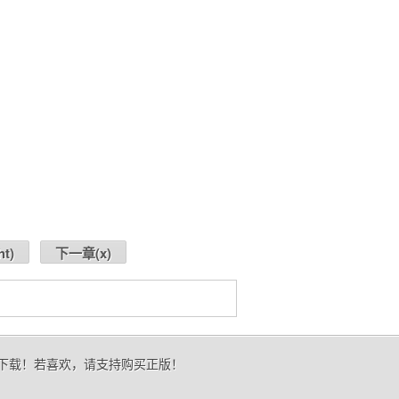
ht
)
下一章(
x
)
的下载！若喜欢，请支持购买正版！