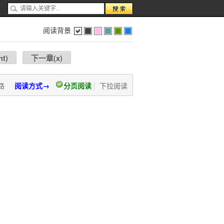
阅读背景
色
灰
红
蓝
绿
蓝
ht
)
下一章(
x
)
路
阅读方式→
分页阅读
|
下拉阅读