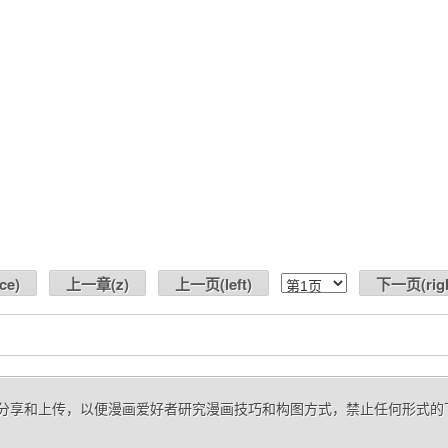
ce
)
上一章(
z
)
上一页(
left
)
下一页(
rig
自网友分享和上传，以便漫画爱好者研究漫画技巧和构图方式，禁止任何形式