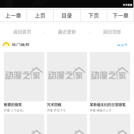
上一章
上页
目录
下页
下一章
返回首页
最近更新
返回顶部
/
/
热门推荐
断罪的微笑
咒术回戦
某新婚夫妇的日常随笔
作者:くりおね。
作者:芥见下々
作者:崎由けぇき