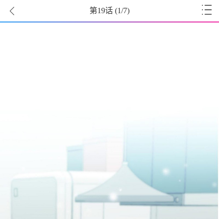
第19话
(
1
/7)