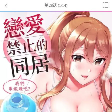
第28话
(
1
/14)