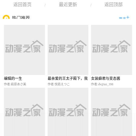
返回首页
最近更新
返回顶部
/
/
热门推荐
编辑的一生
最亲爱的王太子殿下，我
女装癖君与变态酱
不想当侧室了！
作者:萩原あさ美
作者:悦若えつこ
作者:み@mi_398