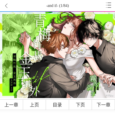
-and if-
(
1
/84)
上一章
上页
目录
下页
下一章