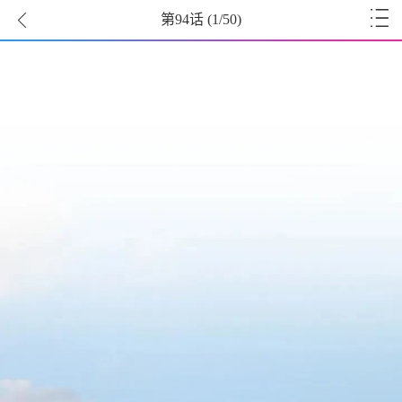
第94话
(
1
/50)