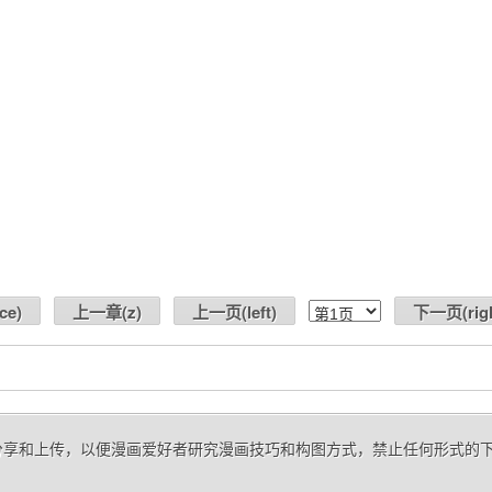
ce
)
上一章(
z
)
上一页(
left
)
下一页(
rig
网友分享和上传，以便漫画爱好者研究漫画技巧和构图方式，禁止任何形式