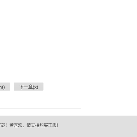
ht
)
下一章(
x
)
的下载！若喜欢，请支持购买正版！