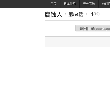
首页
日本漫画
经典完结
热门
腐蚀人
1
第54话
(
/19)
/
/
返回目录(
backspa