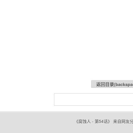
返回目录(
backspa
《腐蚀人 - 第54话》 来自