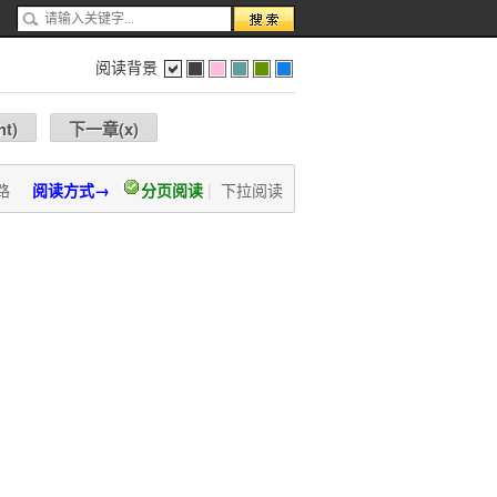
阅读背景
色
灰
红
蓝
绿
蓝
ht
)
下一章(
x
)
路
阅读方式→
分页阅读
|
下拉阅读