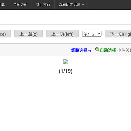
连载
最新更新
热门排行
观看历史记录
搜索
ce
)
上一章(
z
)
上一页(
left
)
下一页(
rig
线路选择→
自动选择
电信线
(1/19)