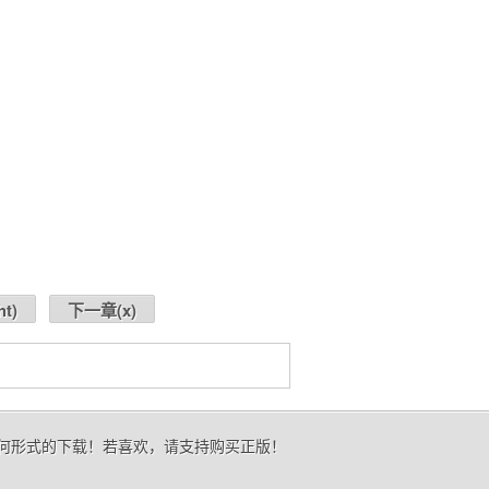
ht
)
下一章(
x
)
任何形式的下载！若喜欢，请支持购买正版！