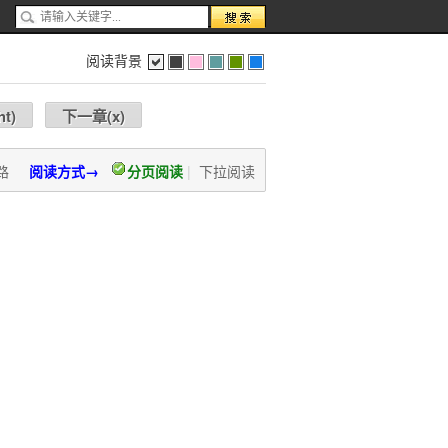
阅读背景
色
灰
红
蓝
绿
蓝
ht
)
下一章(
x
)
路
阅读方式→
分页阅读
|
下拉阅读