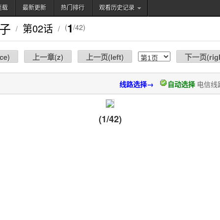
连载
最新更新
热门排行
观看历史记录
搜索
子
1
第02话
(
/42)
/
/
ce
)
上一章(
z
)
上一页(
left
)
下一页(
rig
线路选择→
自动选择
电信线
(1/42)