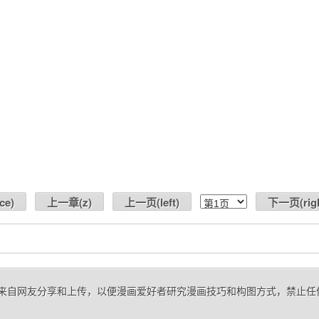
ce
)
上一章(
z
)
上一页(
left
)
下一页(
rig
话》 来自网友分享和上传，以便漫画爱好者研究漫画技巧和构图方式，禁止