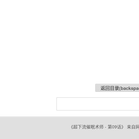
返回目录(
backspa
《超下流催眠术师 - 第09话》 