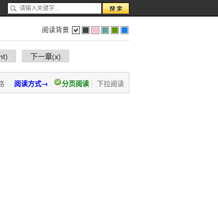
阅读背景
色
灰
红
蓝
绿
蓝
ht
)
下一章(
x
)
路
阅读方式→
分页阅读
|
下拉阅读