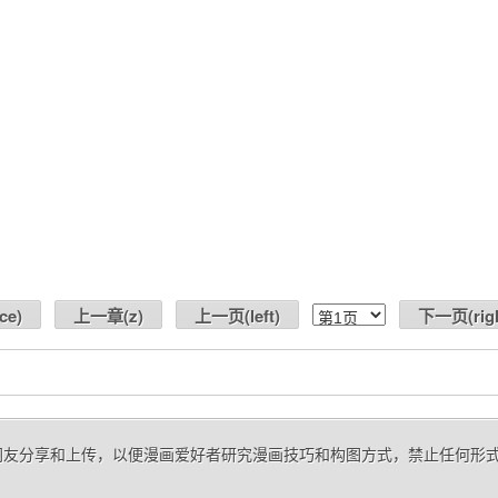
ce
)
上一章(
z
)
上一页(
left
)
下一页(
rig
来自网友分享和上传，以便漫画爱好者研究漫画技巧和构图方式，禁止任何