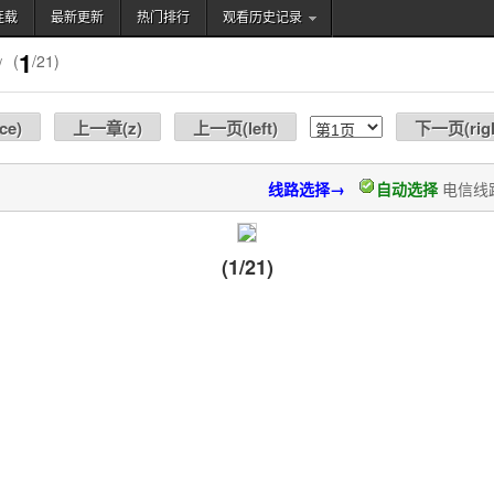
连载
最新更新
热门排行
观看历史记录
搜索
1
(
/21)
/
ce
)
上一章(
z
)
上一页(
left
)
下一页(
rig
线路选择→
自动选择
电信线
(1/21)