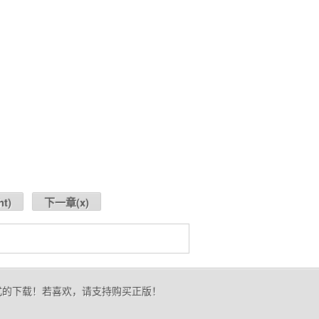
ht
)
下一章(
x
)
形式的下载！若喜欢，请支持购买正版！