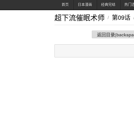
首页
日本漫画
经典完结
热门
超下流催眠术师
第09话
/
返回目录(
backspa