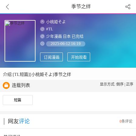
季节之绊
小桃姫そよ
#TL
少年漫画
日本
已完结
2025-06-12 16:19
订阅漫画
开始观看
介绍:[TL短篇][小桃姫そよ]季节之绊
显示方式:
倒序
|
正序
连载列表
短篇
网友
评论
0
条评论